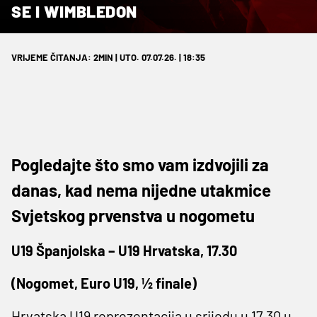
SE I WIMBLEDON
VRIJEME ČITANJA: 2MIN | UTO. 07.07.26. | 18:35
Pogledajte što smo vam izdvojili za
danas, kad nema nijedne utakmice
Svjetskog prvenstva u nogometu
U19 Španjolska – U19 Hrvatska, 17.30
(Nogomet, Euro U19, ½ finale)
Hrvatska U19 reprezentacija u srijedu u 17.30 u