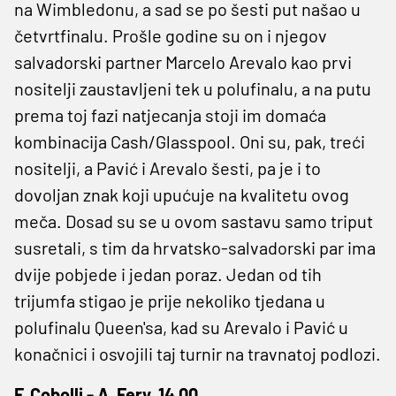
na Wimbledonu, a sad se po šesti put našao u
četvrtfinalu. Prošle godine su on i njegov
salvadorski partner Marcelo Arevalo kao prvi
nositelji zaustavljeni tek u polufinalu, a na putu
prema toj fazi natjecanja stoji im domaća
kombinacija Cash/Glasspool. Oni su, pak, treći
nositelji, a Pavić i Arevalo šesti, pa je i to
dovoljan znak koji upućuje na kvalitetu ovog
meča. Dosad su se u ovom sastavu samo triput
susretali, s tim da hrvatsko-salvadorski par ima
dvije pobjede i jedan poraz. Jedan od tih
trijumfa stigao je prije nekoliko tjedana u
polufinalu Queen'sa, kad su Arevalo i Pavić u
konačnici i osvojili taj turnir na travnatoj podlozi.
F. Cobolli - A. Fery, 14.00