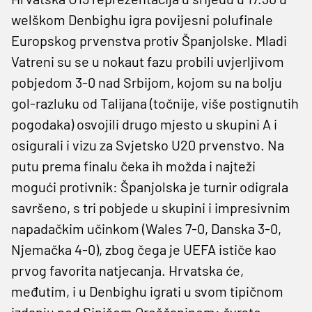
welškom Denbighu igra povijesni polufinale
Europskog prvenstva protiv Španjolske. Mladi
Vatreni su se u nokaut fazu probili uvjerljivom
pobjedom 3-0 nad Srbijom, kojom su na bolju
gol-razluku od Talijana (točnije, više postignutih
pogodaka) osvojili drugo mjesto u skupini A i
osigurali i vizu za Svjetsko U20 prvenstvo. Na
putu prema finalu čeka ih možda i najteži
mogući protivnik: Španjolska je turnir odigrala
savršeno, s tri pobjede u skupini i impresivnim
napadačkim učinkom (Wales 7-0, Danska 3-0,
Njemačka 4-0), zbog čega je UEFA ističe kao
prvog favorita natjecanja. Hrvatska će,
međutim, i u Denbighu igrati u svom tipičnom
izdanju pod Sinišom Oreščaninom: čvrsto