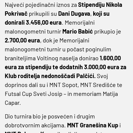
Najveći pojedinačni iznos za
Stipendiju Nikola
Pokrivač
prikupili su
Dani Dugava
,
koji su
donirali 3.456,00 eura
. Memorijalni
malonogometni turnir
Mario Babić
prikupio je
2.700,00 eura
, dok je Memorijalni
malonogometni turnir u počast poginulim
braniteljima Voltinog naselja donirao
1.600,00
eura za stipendiju te dodatnih 3.000,00 eura za
Klub roditelja nedonoščadi Palčići.
Svoj
doprinos dali su i MNT Sopot, MNT Središće te
Futsal Cup Sveti Josip – in memoriam Matija
Capar.
Dio turnira bio je posvećen i drugim
dobrotvornim akcijama.
MNT Granešina Kup
i