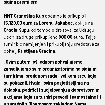
sjajna premijera
MNT Granešina Kup
dodatno je prikupio i
15.120,00 eura
za
Lorenu Jakubec
, dok je na
Gracin Kupu
, od tombole dresova, za Udrugu
Jedni za druge prikupljeno
900,00 eura
. Taj je
turnir bio namijenjen i prikupljanju sredstava za
obitelj
Kristijana Gracina
.
„Ovim putem još jednom pohvaljujemo i
zahvaljujemo svim organizatorima na sjajnim
turnirima, predanom radu i velikom srcu koje
su pokazali. Hvala i svim posjetiteljima na
dolasku, podršci i sudjelovanju u dobrotvornim
akcijama koje su turniri provodili samostalno ili
u suradnji s Dinamovom zakladom Nema