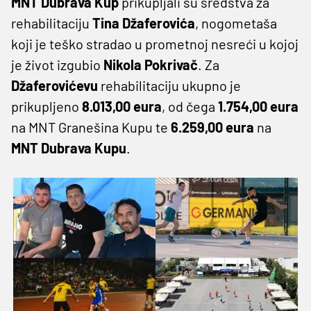
MNT Dubrava Kup
prikupljali su sredstva za
rehabilitaciju
Tina Džaferovića
, nogometaša
koji je teško stradao u prometnoj nesreći u kojoj
je život izgubio
Nikola Pokrivač
. Za
Džaferovićevu
rehabilitaciju ukupno je
prikupljeno
8.013,00 eura
, od čega
1.754,00 eura
na MNT Granešina Kupu te
6.259,00 eura
na
MNT Dubrava Kupu
.