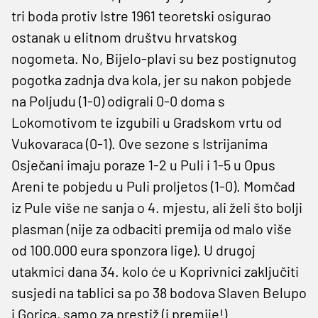
tri boda protiv Istre 1961 teoretski osigurao
ostanak u elitnom društvu hrvatskog
nogometa. No, Bijelo-plavi su bez postignutog
pogotka zadnja dva kola, jer su nakon pobjede
na Poljudu (1-0) odigrali 0-0 doma s
Lokomotivom te izgubili u Gradskom vrtu od
Vukovaraca (0-1). Ove sezone s Istrijanima
Osječani imaju poraze 1-2 u Puli i 1-5 u Opus
Areni te pobjedu u Puli proljetos (1-0). Momčad
iz Pule više ne sanja o 4. mjestu, ali želi što bolji
plasman (nije za odbaciti premija od malo više
od 100.000 eura sponzora lige). U drugoj
utakmici dana 34. kolo će u Koprivnici zaključiti
susjedi na tablici sa po 38 bodova Slaven Belupo
i Gorica, samo za prestiž (i premije!)