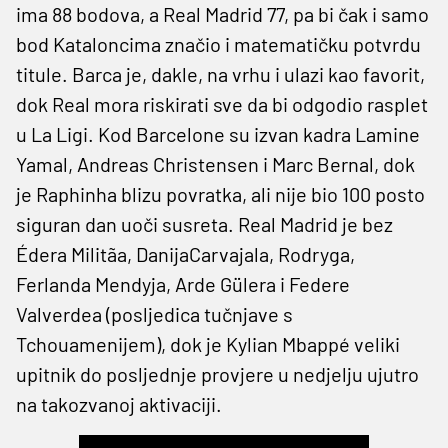
ima 88 bodova, a Real Madrid 77, pa bi čak i samo
bod Kataloncima značio i matematičku potvrdu
titule. Barca je, dakle, na vrhu i ulazi kao favorit,
dok Real mora riskirati sve da bi odgodio rasplet
u La Ligi. Kod Barcelone su izvan kadra Lamine
Yamal, Andreas Christensen i Marc Bernal, dok
je Raphinha blizu povratka, ali nije bio 100 posto
siguran dan uoči susreta. Real Madrid je bez
Édera Militãa, DanijaCarvajala, Rodryga,
Ferlanda Mendyja, Arde Gülera i Federe
Valverdea (posljedica tučnjave s
Tchouamenijem), dok je Kylian Mbappé veliki
upitnik do posljednje provjere u nedjelju ujutro
na takozvanoj aktivaciji.