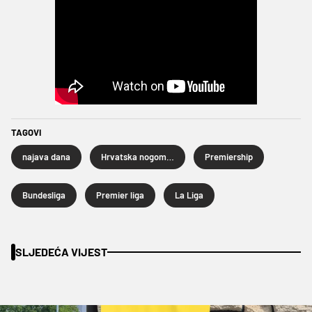
TAGOVI
najava dana
Hrvatska nogometna liga
Premiership
Bundesliga
Premier liga
La Liga
SLJEDEĆA VIJEST