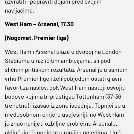
uzvratiti i popraviti dojam pred svojim
navijačima.
West Ham – Arsenal, 17.30
(Nogomet, Premier liga)
West Ham i Arsenal ulaze u dvoboj na London
Stadiumu u različitim ambicijama, ali pod
sličnim pritiskom rezultata. Arsenal je u samom
vrhu Premier lige i želi pobjedom ostati glavni
favorit za naslov, dok West Ham nastoji osvojiti
bodove kojima bi prestigao Tottenham (37-36
trenutno) i izašao iz zone ispadnja. Topnici su u
međusobnom omjeru uspješniji, no West Ham
je znao nanijeti ozbiljne probleme Arsenalu,
uključujući i pobjede u ranijim ogledima. Uoči