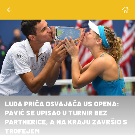
LUDA PRIČA OSVAJAČA US OPENA:
PAVIĆ SE UPISAO U TURNIR BEZ
PARTNERICE, A NA KRAJU ZAVRŠIO S
TROFEJEM