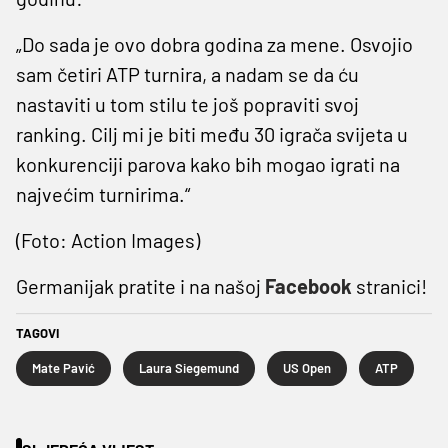
„Do sada je ovo dobra godina za mene. Osvojio
sam četiri ATP turnira, a nadam se da ću
nastaviti u tom stilu te još popraviti svoj
ranking. Cilj mi je biti među 30 igrača svijeta u
konkurenciji parova kako bih mogao igrati na
najvećim turnirima.“
(Foto: Action Images)
Germanijak pratite i na našoj
Facebook
stranici!
TAGOVI
Mate Pavić
Laura Siegemund
US Open
ATP