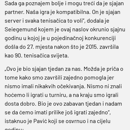
Sada ga poznajem bolje i mogu treći da je sjajan
partner. Naša igra je kompatibilna. On je sjajan
server i svaka tenisačica to voli“, dodala je
Seiegemund kojem je ovaj naslov okrunio sjajnu
godinu u kojoj je u pojedinačnoj konkurenciji
došla do 27. mjesta nakon što je 2015. završila
kao 90. tenisačica svijeta.
„Ovo je bio sjajan tjedan za nas. Možda je priča o
tome kako smo završili zajedno pomogla jer
nismo imali nikakvih očekivanja. Nismo ni znali
hoćemo li igrati u turniru, a na kraju smo igrali
dosta dobro. Bio je ovo zabavan tjedan i nadam
se da ćemo imati prilike još igrati zajedno“,
istaknuo je Pavić koji se osvrnuo i na cijelu
godinu: