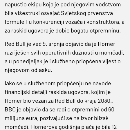
napustio ekipu koja je pod njegovim vodstvom
bila višestruki osvajač Svjetskog prvenstva
formule 1 u konkurenciji vozača i konstruktora, a
za raskid ugovora je dobio bogatu otpremninu.
Red Bull je već 9. srpnja objavio da je Horner
razriješen svih operativnih dužnosti u momčadi,
a u ponedjeljak je i službeno priopćena vijest o
njegovom odlasku.
Iako se u službenom priopćenju ne navode
financijski detalji raskida ugovora, kojim je
Horner bio vezan za Red Bull do kraja 2030.,
BBC je objavio da se radi o otpremnini od 60
milijuna eura, pozivajući se na izvor blizak
momčadi. Hornerova godišnja plaća je bila 12